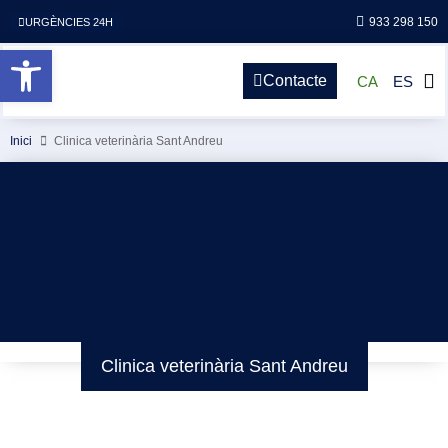
933 298 150
URGÈNCIES 24H
Obre la barra d'eines
Contacte
CA
ES
Inici
Clinica veterinària Sant Andreu
Clinica veterinària Sant Andreu