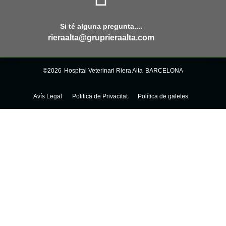
Si té alguna pregunta....
rieraalta@gruprieraalta.com
©2026
Hospital Veterinari Riera Alta
BARCELONA
Avís Legal
Politica de Privacitat
Política de galetes