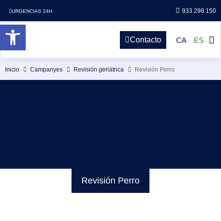
933 298 150
URGENCIAS 24H
Abrir barra de herramientas
Contacto
CA
ES
Inicio
Campanyes
Revisión geriátrica
Revisión Perro
Revisión Perro