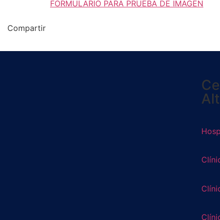
FORMULARIO PARA PRUEBA DE IMAGEN
Compartir
Ce
Al
Hospi
Clíni
Clíni
Clíni