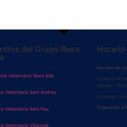
ntros del Grupo Riera
Horario
ta
Horario de co
tal Veterinario Riera Alta
Lunes a viern
Sábado: 10:00
ca Veterinaria Sant Andreu
Domingo: cer
Urgencias 24 
ca Veterinaria Sant Pau
ca Veterinaria Villarroel