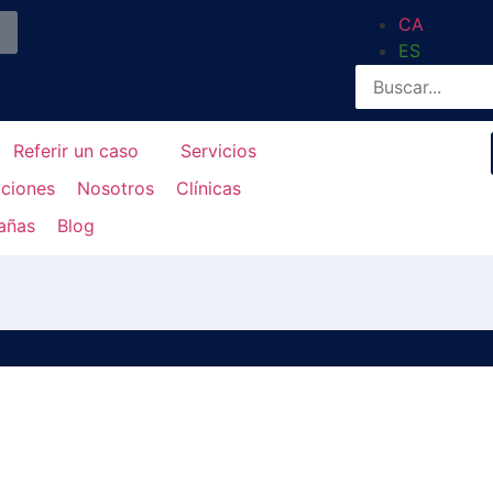
CA
ES
Referir un caso
Servicios
aciones
Nosotros
Clínicas
añas
Blog