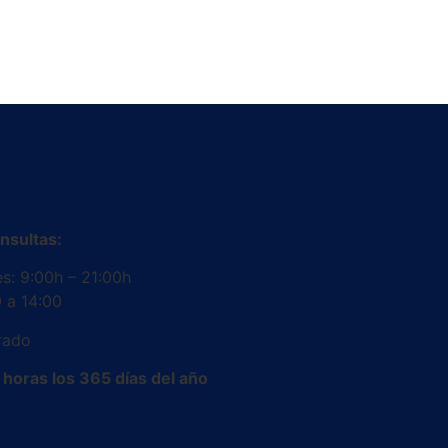
nsultas:
es: 9:00h – 21:00h
 a 14:00
rado
horas los 365 días del año