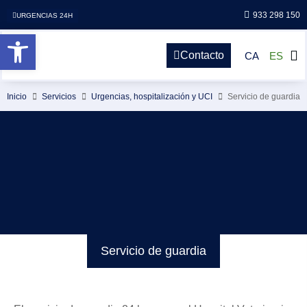
933 298 150
URGENCIAS 24H
Abrir barra de herramientas
Contacto
CA
ES
Inicio
Servicios
Urgencias, hospitalización y UCI
Servicio de guardia
Servicio de guardia