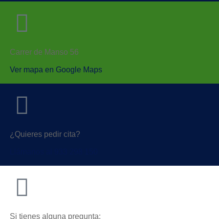
Carrer de Manso 56
Ver mapa en Google Maps
¿Quieres pedir cita?
Llámanos al 933 298 150
Si tienes alguna pregunta: