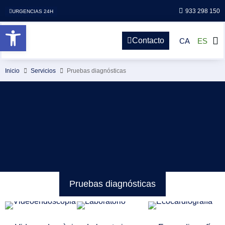
933 298 150
URGENCIAS 24H
Abrir barra de herramientas
Contacto
CA
ES
Inicio
Servicios
Pruebas diagnósticas
Pruebas diagnósticas