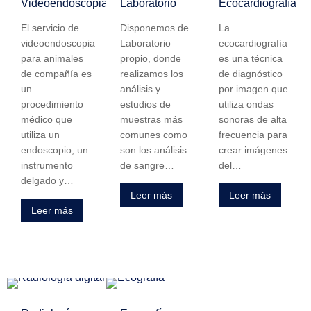
Videoendoscòpia
Laboratorio
Ecocardiografía
El servicio de
Disponemos de
La
videoendoscopia
Laboratorio
ecocardiografía
para animales
propio, donde
es una técnica
de compañía es
realizamos los
de diagnóstico
un
análisis y
por imagen que
procedimiento
estudios de
utiliza ondas
médico que
muestras más
sonoras de alta
utiliza un
comunes como
frecuencia para
endoscopio, un
son los análisis
crear imágenes
instrumento
de sangre…
del…
delgado y…
Leer más
Leer más
Leer más