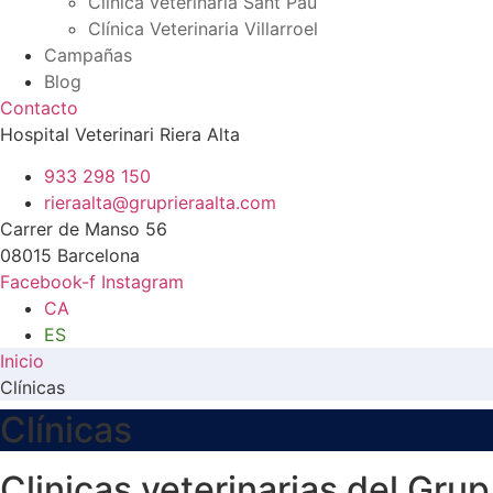
Clinica veterinaria Sant Pau
Clínica Veterinaria Villarroel
Campañas
Blog
Contacto
Hospital Veterinari Riera Alta
933 298 150
rieraalta@gruprieraalta.com
Carrer de Manso 56
08015 Barcelona
Facebook-f
Instagram
CA
ES
Inicio
Clínicas
Clínicas
Clinicas veterinarias del Grup