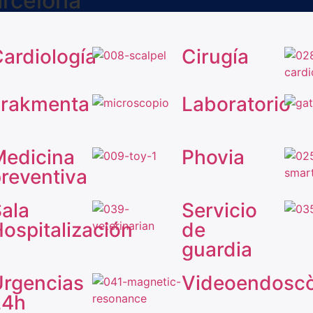
arcelona
ardiología
Cirugía
Frakmenta
Laboratorio
edicina
Phovia
reventiva
ala
Servicio
ospitalización
de
guardia
rgencias
Videoendoscò
24h