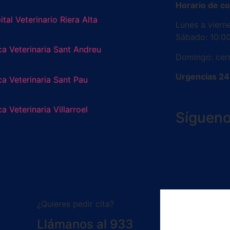
Horario de co
tal Veterinario Riera Alta
Lunes a viern
Sábado: 10:00
ca Veterinaria Sant Andreu
Domingo: cer
Urgencias 24 
ca Veterinaria Sant Pau
ca Veterinaria Villarroel
Síguen
¿Quieres pedir cita?
Llámanos al 933