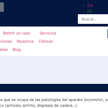
CA
ES
Referir un caso
Servicios
aciones
Nosotros
Clínicas
añas
Blog
ria que se ocupa de las patologías del aparato locomotor, 
 (artrosis, artritis, displasia de cadera…).