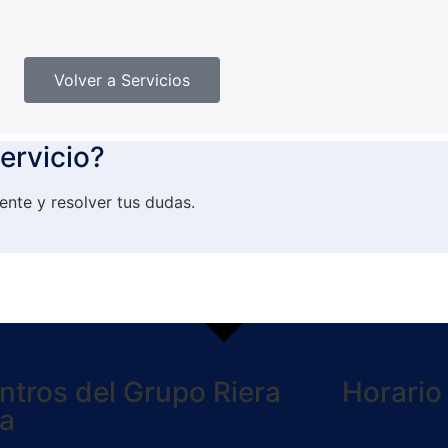
Volver a Servicios
ervicio?
nte y resolver tus dudas.
ntros del Grupo Riera
Horario
ta