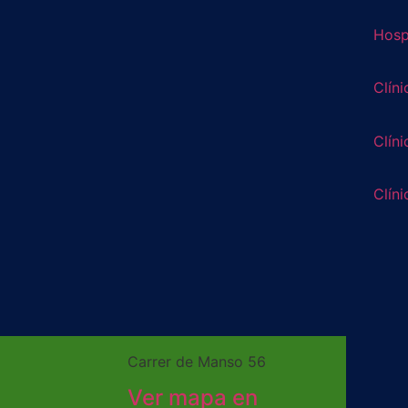
Hospi
Clíni
Clíni
Clíni
Carrer de Manso 56
Ver mapa en