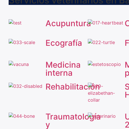
Servicios veterinarios en B
Acupuntura
C
Ecografía
Medicina
M
interna
p
Rehabilitación
S
H
Traumatología
U
y