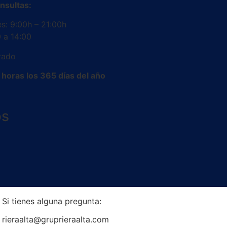
nsultas:
es: 9:00h – 21:00h
 a 14:00
rado
horas los 365 días del año
os
Si tienes alguna pregunta:
rieraalta@gruprieraalta.com