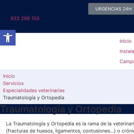
URGENCIAS 24H
933 298 150
Abrir barra de herramientas
Inicio
Instal
Camp
Inicio
Servicios
Especialidades veterinarias
Traumatología y Ortopedia
Traumatología y Ortopedia
La Traumatología y Ortopedia es la rama de la veterina
(fracturas de huesos, ligamentos, contusiones…) o crónico