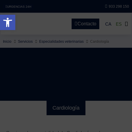
933 298 150
URGENCIAS 24H
Abrir barra de herramientas
Contacto
CA
ES
Inicio
Servicios
Especialidades veterinarias
Cardiología
Cardiología