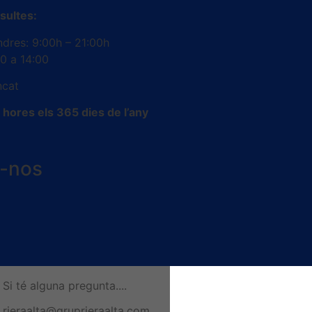
sultes:
ndres: 9:00h – 21:00h
00 a 14:00
ncat
hores els 365 dies de l’any
x-nos
Si té alguna pregunta....
rieraalta@gruprieraalta.com