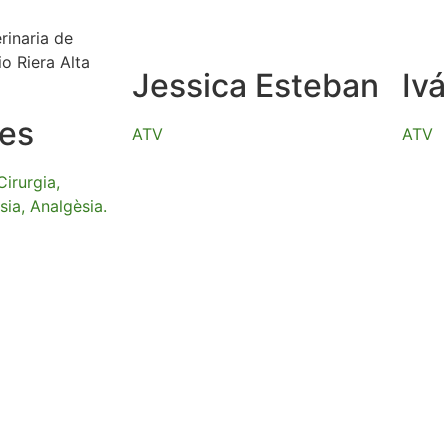
Jessica Esteban
Iv
tes
ATV
ATV
Cirurgia,
ia, Analgèsia.