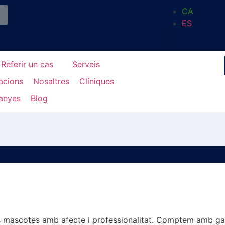
CA
ES
Referir un cas
Serveis
lacions
Nosaltres
Clíniques
anyes
Blog
les mascotes amb afecte i professionalitat. Comptem amb ga