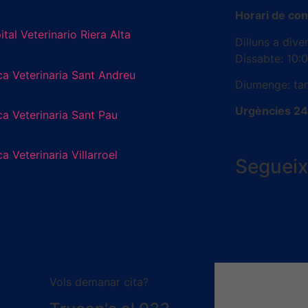
Horari de con
tal Veterinario Riera Alta
Dilluns a dive
Dissabte: 10:
ca Veterinaria Sant Andreu
Diumenge: ta
Urgències 24 
ca Veterinaria Sant Pau
ca Veterinaria Villarroel
Seguei
Vols demanar cita?