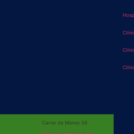
Hospi
Clíni
Clíni
Clíni
Carrer de Manso 56