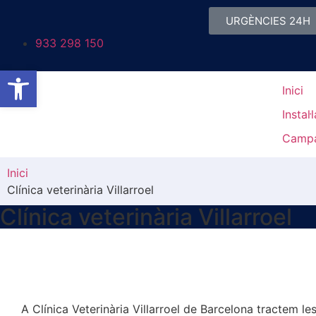
URGÈNCIES 24H
933 298 150
Obre la barra d'eines
Inici
Instal·
Camp
Inici
Clínica veterinària Villarroel
Clínica veterinària Villarroel
A Clínica Veterinària Villarroel de Barcelona tractem 