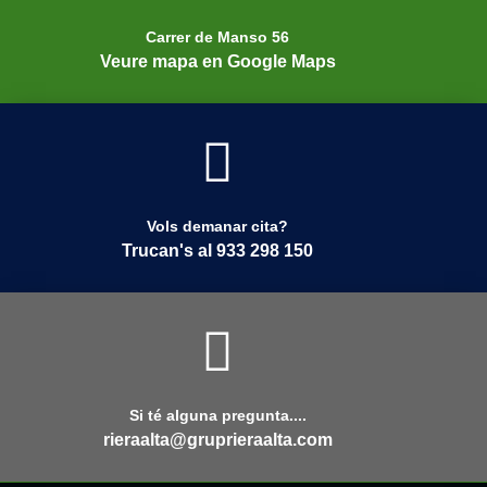
Carrer de Manso 56
Veure mapa en Google Maps
Vols demanar cita?
Trucan's al 933 298 150
Si té alguna pregunta....
rieraalta@gruprieraalta.com