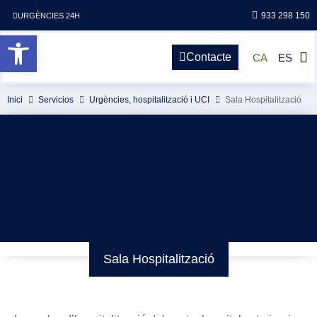
933 298 150
URGÈNCIES 24H
Obre la barra d'eines
Contacte
CA
ES
Inici
Servicios
Urgències, hospitalització i UCI
Sala Hospitalització
Sala Hospitalització