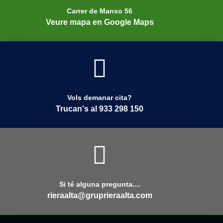
Carrer de Manso 56
Veure mapa en Google Maps
Vols demanar cita?
Trucan's al 933 298 150
Si té alguna pregunta....
rieraalta@gruprieraalta.com