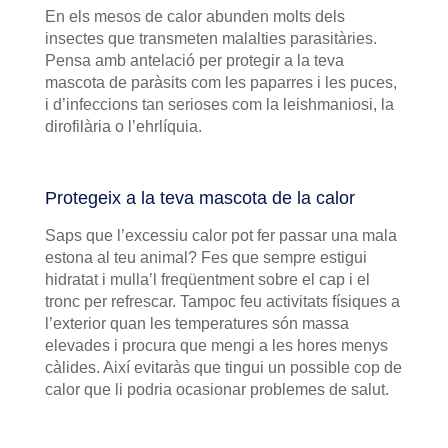
En els mesos de calor abunden molts dels
insectes que transmeten malalties parasitàries.
Pensa amb antelació per protegir a la teva
mascota de paràsits com les paparres i les puces,
i d’infeccions tan serioses com la leishmaniosi, la
dirofilària o l’ehrlíquia.
Protegeix a la teva mascota de la calor
Saps que l’excessiu calor pot fer passar una mala
estona al teu animal? Fes que sempre estigui
hidratat i mulla’l freqüentment sobre el cap i el
tronc per refrescar. Tampoc feu activitats físiques a
l’exterior quan les temperatures són massa
elevades i procura que mengi a les hores menys
càlides. Així evitaràs que tingui un possible cop de
calor que li podria ocasionar problemes de salut.