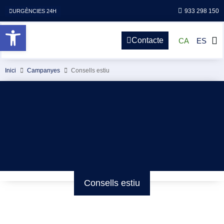
933 298 150
URGÈNCIES 24H
Obre la barra d'eines
Contacte
CA
ES
Inici
Campanyes
Consells estiu
Consells estiu