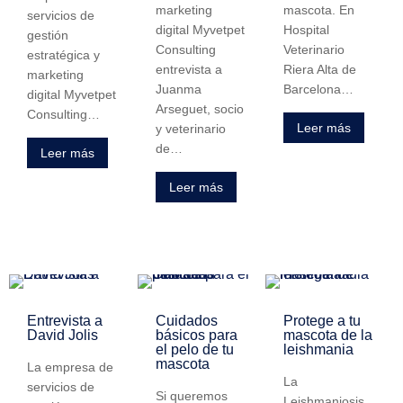
marketing
mascota. En
servicios de
digital Myvetpet
Hospital
gestión
Consulting
Veterinario
estratégica y
entrevista a
Riera Alta de
marketing
Juanma
Barcelona…
digital Myvetpet
Arseguet, socio
Consulting…
Leer más
y veterinario
de…
Leer más
Leer más
Entrevista a
Cuidados
Protege a tu
David Jolis
básicos para
mascota de la
el pelo de tu
leishmania
mascota
La empresa de
La
servicios de
Si queremos
Leishmaniosis