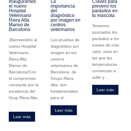
Inauguramos
La
Claves para
el nuevo
importancia
prevenir los
Hospital
del
parásitos en
Veterinario
diagnóstico
tu mascota
Riera Alta
por imagen en
Manso de
centros
Tenemos
Barcelona
veterinarios
asociados los
parásitos a los
¡Bienvenidos al
Las pruebas de
meses de más
nuevo Hospital
diagnóstico por
calor, esos en
Veterinario
imagen en los
las que las
Riera Alta
centros
temperaturas
Manso de
veterinarios de
comienzan a
Barcelona!Con
Barcelona de
subir y…
el compromiso
Grupo Riera
constante por la
Alta, son
Leer más
excelencia del
fundamentales
Grup Riera Alta,
para el…
…
Leer más
Leer más