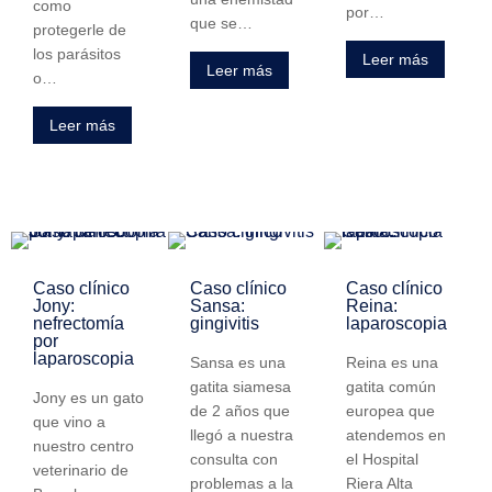
como
por…
que se…
protegerle de
los parásitos
Leer más
Leer más
o…
Leer más
Caso clínico
Caso clínico
Caso clínico
Jony:
Sansa:
Reina:
nefrectomía
gingivitis
laparoscopia
por
laparoscopia
Sansa es una
Reina es una
gatita siamesa
gatita común
Jony es un gato
de 2 años que
europea que
que vino a
llegó a nuestra
atendemos en
nuestro centro
consulta con
el Hospital
veterinario de
problemas a la
Riera Alta