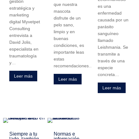
gestión
que nuestra
es una
estratégica y
mascota
enfermedad
marketing
disfrute de un
causada por un
digital Myvetpet
pelo sano,
parásito
Consulting
limpio y en
sanguíneo
entrevista a
buenas
llamado
David Jolis,
condiciones, es
Leishmania. Se
especialista en
importante leas
transmite a
traumatología
estas
través de una
y…
recomendaciones…
especie
concreta…
Leer más
Leer más
Leer más
Siempre a tu
Normas e
lado, también
información