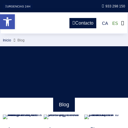
933 298 150
URGENCIAS 24H
Abrir barra de herramientas
Contacto
CA
ES
Inicio
Blog
Blog