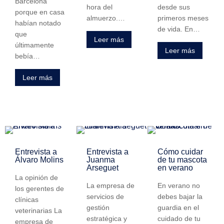
Barcelona
hora del
desde sus
porque en casa
almuerzo.…
primeros meses
habían notado
de vida. En…
que
Leer más
últimamente
Leer más
bebía…
Leer más
Entrevista a
Entrevista a
Cómo cuidar
Álvaro Molins
Juanma
de tu mascota
Arseguet
en verano
La opinión de
La empresa de
En verano no
los gerentes de
servicios de
debes bajar la
clínicas
gestión
guardia en el
veterinarias La
estratégica y
cuidado de tu
empresa de