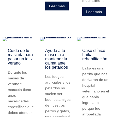
muchísimo…
Leer más
Leer más
Cuida de tu
Ayuda a tu
Caso clínico
mascota para
mascota a
Laika:
pasar un feliz
mantener la
rehabilitación
verano
calma ante
los petardos
Laika es una
Durante los
perrita que nos
Los fuegos
meses de
derivaron de un
artificiales y los
verano tu
hospital
petardos no
mascota tiene
veterinario en el
suelen ser
unas
que había
buenos amigos
necesidades
ingresado
de nuestros
específicas que
porque fue
perros y gatos,
debes atender,
atropellada
una enemistad