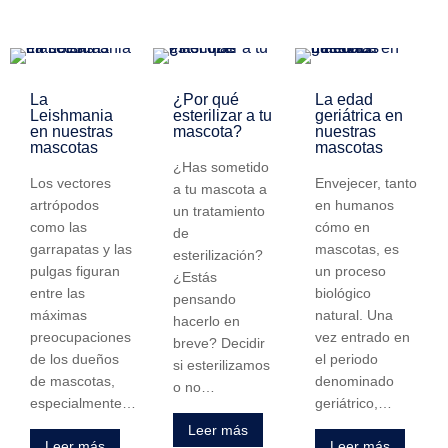
La
¿Por qué
La edad
Leishmania
esterilizar a tu
geriátrica en
en nuestras
mascota?
nuestras
mascotas
mascotas
¿Has sometido
Los vectores
Envejecer, tanto
a tu mascota a
artrópodos
en humanos
un tratamiento
como las
cómo en
de
garrapatas y las
mascotas, es
esterilización?
pulgas figuran
un proceso
¿Estás
entre las
biológico
pensando
máximas
natural. Una
hacerlo en
preocupaciones
vez entrado en
breve? Decidir
de los dueños
el periodo
si esterilizamos
de mascotas,
denominado
o no…
especialmente…
geriátrico,…
Leer más
Leer más
Leer más