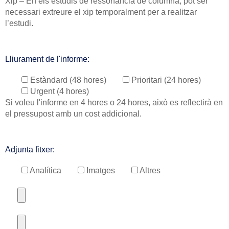
Xip – En els estudis de ressonància de columna, pot ser
necessari extreure el xip temporalment per a realitzar
l’estudi.
Lliurament de l'informe:
Estàndard (48 hores)
Prioritari (24 hores)
Urgent (4 hores)
Si voleu l'informe en 4 hores o 24 hores, això es reflectirà en
el pressupost amb un cost addicional.
Adjunta fitxer:
Analítica
Imatges
Altres