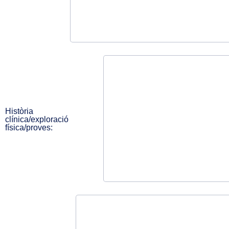
Història
clínica/exploració
física/proves: