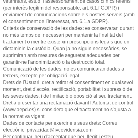
veterinaris, estudi i assessorament de casos clínics referits
(per interès legítim del responsable, art. 6.1.f GDPR) i
enviament de comunicacions sobre els nostres serveis (amb
el consentiment de l'interessat, art. 6.1.a GDPR).
Criteris de conservació de les dades: es conservaran durant
no més temps del necessari per mantenir la finalitat del
tractament o mentre existeixin prescripcions legals que en
dictaminin la custòdia. Quan ja no siguin necessàries, se
suprimiran amb mesures de seguretat adequades per
garantir-ne l'anonimització o la destrucció total.
Comunicació de les dades: no es comunicaran dades a
tercers, excepte per obligació legal.
Drets de l'Usuari: dret a retirar el consentiment en qualsevol
moment, dret d'accés, rectificació, portabilitat i supressió de
les seves dades, i de limitació o oposició al seu tractament.
Dret a presentar una reclamació davant l'Autoritat de control
(www.aepd.es) si considera que el tractament no s'ajusta a
la normativa vigent.
Dades de contacte per exercir els seus drets: Correu
electrònic: privacidad@ivcevidensia.com
Per continuar, heu d'acceptar que heu llegit i esteu