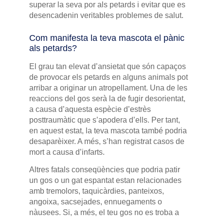
superar la seva por als petards i evitar que es
desencadenin veritables problemes de salut.
Com manifesta la teva mascota el pànic
als petards?
El grau tan elevat d’ansietat que són capaços
de provocar els petards en alguns animals pot
arribar a originar un atropellament. Una de les
reaccions del gos serà la de fugir desorientat,
a causa d’aquesta espècie d’estrès
posttraumàtic que s’apodera d’ells. Per tant,
en aquest estat, la teva mascota també podria
desaparèixer. A més, s’han registrat casos de
mort a causa d’infarts.
Altres fatals conseqüències que podria patir
un gos o un gat espantat estan relacionades
amb tremolors, taquicàrdies, panteixos,
angoixa, sacsejades, ennuegaments o
nàusees. Si, a més, el teu gos no es troba a