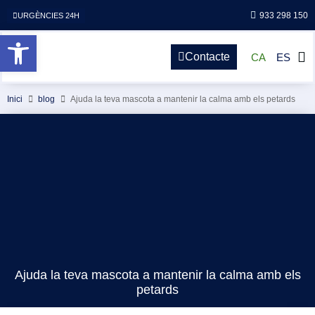
933 298 150
URGÈNCIES 24H
Obre la barra d'eines
Contacte
CA
ES
Inici
blog
Ajuda la teva mascota a mantenir la calma amb els petards
Ajuda la teva mascota a mantenir la calma amb els
petards