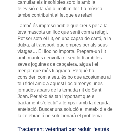
camuflar els insofribles sorolls amb la
televisió o la ràdio, molt millor. La música
també contribuirà al fet que es relaxi.
També és imprescindible que creus per a la
teva mascota un lloc que senti com a refugi.
Pot ser sota el llit, en una capsa de cartó, a la
dutxa, al transportí que empres per als seus
viatges… El lloc no importa. Prepara-un llit
amb mantes i envolta el seu fortí amb les
seves joguines de capçalera, aigua i el
menjar que més li agrada. Perquè ho
consideri com a seu, és bo que acostumeu al
teu fidel amic a aquest lloc almenys unes
jornades abans de la temuda nit de Sant
Joan. Per això és tan important que el
tractament s’efectuï a temps i amb la deguda
antelació. Buscar una solució el mateix dia de
la celebració no solucionarà el problema.
Tractament veterinari per reduir l’estrès