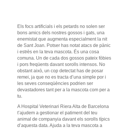
Els focs artificials i els petards no solen ser
bons amics dels nostres gossos i gats, una
enemistat que augmenta especialment la nit
de Sant Joan. Potser has notat atacs de pànic
i estrès en la teva mascota. És una cosa
comuna. Un de cada dos gossos pateix fòbies
i pors freqüents davant sorolls intensos. No
obstant això, un cop detectat has de posar
remei, ja que no es tracta d’una simple por i
les seves conseqüències podrien ser
devastadores tant per a la mascota com per a
tu.
A Hospital Veterinari Riera Alta de Barcelona
t’ajudem a gestionar el patiment del teu
animal de companyia davant els sorolls típics
d’aquesta data. Ajuda a la teva mascota a