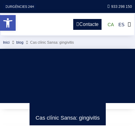
933 298 150
URGÈNCIES 24H
Obre la barra d'eines
Contacte
CA
ES
Inici
blog
Cas clínic Sansa: gingivitis
Cas clínic Sansa: gingivitis