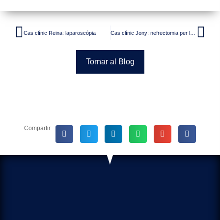
Cas clínic Reina: laparoscòpia
Cas clínic Jony: nefrectomia per laparoscòpia
Tornar al Blog
Compartir