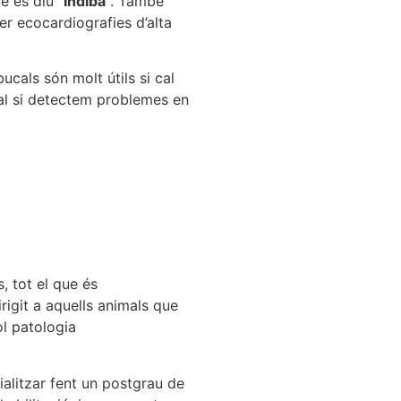
e es diu “
Indiba
“. També
er ecocardiografies d’alta
ucals són molt útils si cal
ucal si detectem problemes en
, tot el que és
irigit a aquells animals que
ol patologia
ialitzar fent un postgrau de