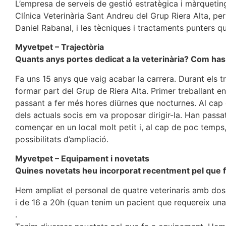
L’empresa de serveis de gestió estratègica i màrqueting
Clínica Veterinària Sant Andreu del Grup Riera Alta, per
Daniel Rabanal, i les tècniques i tractaments punters que
Myvetpet – Trajectòria
Quants anys portes dedicat a la veterinària? Com has 
Fa uns 15 anys que vaig acabar la carrera. Durant els t
formar part del Grup de Riera Alta. Primer treballant e
passant a fer més hores diürnes que nocturnes. Al cap d
dels actuals socis em va proposar dirigir-la. Han passa
començar en un local molt petit i, al cap de poc temps
possibilitats d’ampliació.
Myvetpet – Equipament i novetats
Quines novetats heu incorporat recentment pel que fa
Hem ampliat el personal de quatre veterinaris amb dos a
i de 16 a 20h (quan tenim un pacient que requereix una 
.