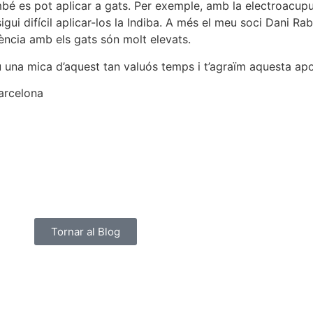
bé es pot aplicar a gats. Per exemple, amb la electroacup
igui difícil aplicar-los la Indiba. A més el meu soci Dani Ra
ència amb els gats són molt elevats.
una mica d’aquest tan valuós temps i t’agraïm aquesta apor
arcelona
Tornar al Blog