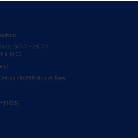
sultes:
ndres: 9:00h – 21:00h
00 a 14:00
ncat
hores els 365 dies de l’any
x-nos