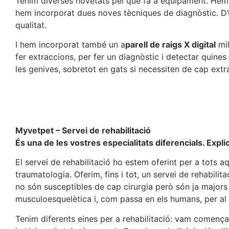
Tenim diverses novetats pel que fa a equipament. Hem i
hem incorporat dues noves tècniques de diagnòstic. D’u
qualitat.
I hem incorporat també un a
parell de raigs X digital
mil
fer extraccions, per fer un diagnòstic i detectar quine
les genives, sobretot en gats si necessiten de cap extr
Myvetpet – Servei de rehabilitació
És una de les vostres especialitats diferencials. Expli
El servei de rehabilitació ho estem oferint per a tots aq
traumatologia. Oferim, fins i tot, un servei de rehabilit
no són susceptibles de cap cirurgia però són ja majors 
musculoesquelètica i, com passa en els humans, per al 
Tenim diferents eines per a rehabilitació: vam comença