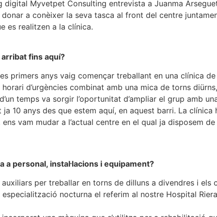
 digital Myvetpet Consulting entrevista a Juanma Arseguet, 
 donar a conèixer la seva tasca al front del centre juntamen
 es realitzen a la clínica.
arribat fins aquí?
res primers anys vaig començar treballant en una clínica de 
n horari d’urgències combinat amb una mica de torns diürns,
’un temps va sorgir l’oportunitat d’ampliar el grup amb una
t ja 10 anys des que estem aquí, en aquest barri. La clínica
, ens vam mudar a l’actual centre en el qual ja disposem d
 a personal, instal·lacions i equipament?
uxiliars per treballar en torns de dilluns a divendres i el
especialització nocturna el referim al nostre Hospital Riera