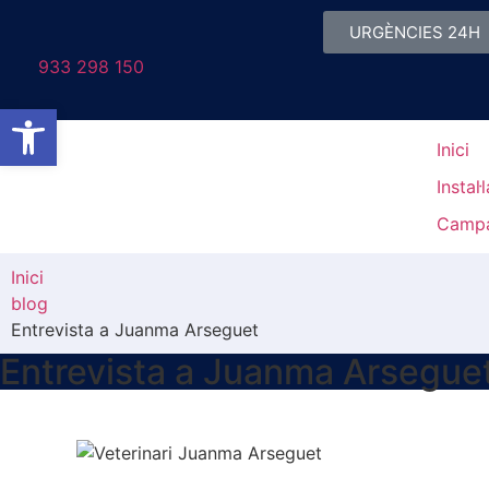
URGÈNCIES 24H
933 298 150
Obre la barra d'eines
Inici
Instal·
Camp
Inici
blog
Entrevista a Juanma Arseguet
Entrevista a Juanma Arsegue