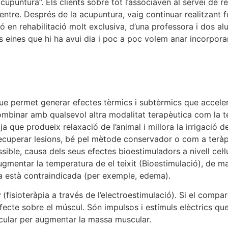
upuntura”. Els clients sobre tot l’associaven al servei de re
entre. Després de la acupuntura, vaig continuar realitzant f
 en rehabilitació molt exclusiva, d’una professora i dos al
es eines que hi ha avui dia i poc a poc volem anar incorpora
que permet generar efectes tèrmics i subtèrmics que accele
combinar amb qualsevol altra modalitat terapèutica com la 
que produeix relaxació de l’animal i millora la irrigació del te
i recuperar lesions, bé pel mètode conservador o com a teràp
ble, causa dels seus efectes bioestimuladors a nivell cel·l
ugmentar la temperatura de el teixit (Bioestimulació), de m
ia està contraindicada (per exemple, edema).
r
(fisioteràpia a través de l’electroestimulació). Si el comp
n efecte sobre el múscul. Són impulsos i estímuls elèctrics 
scular per augmentar la massa muscular.