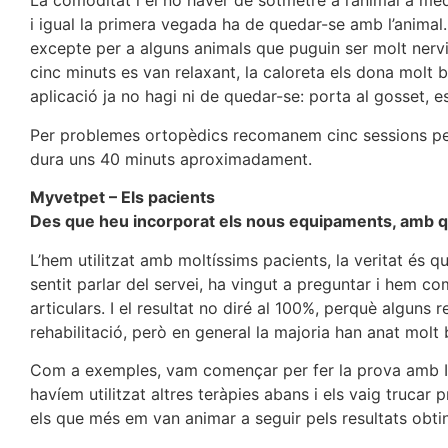
La comoditat i el no haver de sotmetre a l’animal a med
i igual la primera vegada ha de quedar-se amb l’animal. 
excepte per a alguns animals que puguin ser molt nervi
cinc minuts es van relaxant, la caloreta els dona molt 
aplicació ja no hagi ni de quedar-se: porta al gosset, es
Per problemes ortopèdics recomanem cinc sessions per 
dura uns 40 minuts aproximadament.
Myvetpet – Els pacients
Des que heu incorporat els nous equipaments, amb qua
L’hem utilitzat amb moltíssims pacients, la veritat és 
sentit parlar del servei, ha vingut a preguntar i hem c
articulars. I el resultat no diré al 100%, perquè alguns
rehabilitació, però en general la majoria han anat molt 
Com a exemples, vam començar per fer la prova amb Ind
havíem utilitzat altres teràpies abans i els vaig truc
els que més em van animar a seguir pels resultats obti