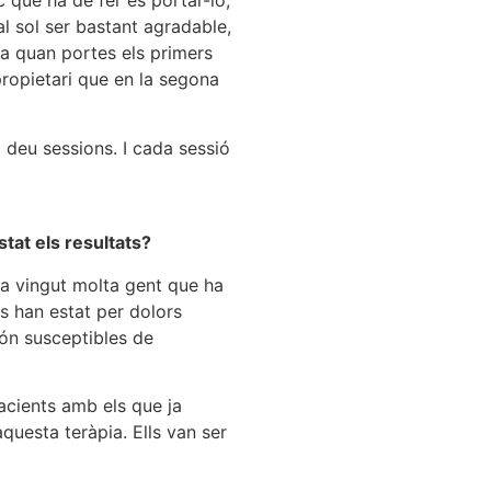
c que ha de fer és portar-lo,
al sol ser bastant agradable,
ia quan portes els primers
propietari que en la segona
deu sessions. I cada sessió
tat els resultats?
 ha vingut molta gent que ha
os han estat per dolors
són susceptibles de
acients amb els que ja
questa teràpia. Ells van ser