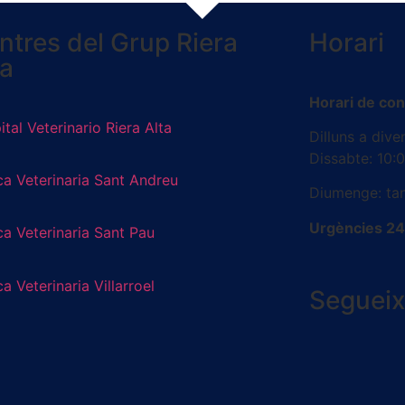
ntres del Grup Riera
Horari
ta
Horari de con
tal Veterinario Riera Alta
Dilluns a dive
Dissabte: 10:
ca Veterinaria Sant Andreu
Diumenge: ta
Urgències 24 
ca Veterinaria Sant Pau
ca Veterinaria Villarroel
Seguei