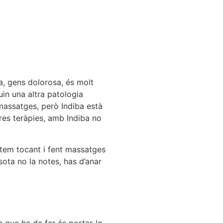
a, gens dolorosa, és molt
uin una altra patologia
 massatges, però Indiba està
tres teràpies, amb Indiba no
stem tocant i fent massatges
ota no la notes, has d’anar