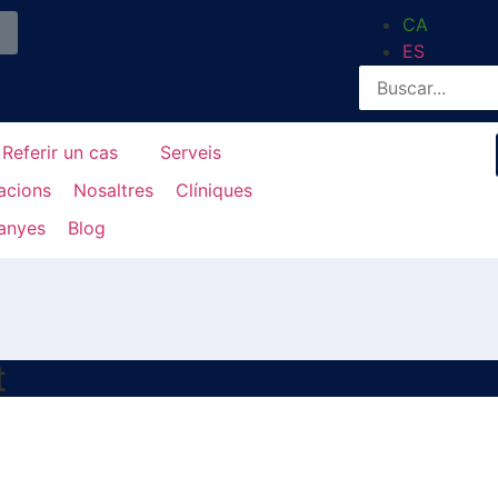
CA
ES
Referir un cas
Serveis
lacions
Nosaltres
Clíniques
anyes
Blog
t