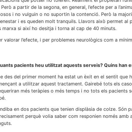
icacions que potser no toleren. Realment el propietari l’úni
Però a partir de la segona, en general, l’efecte per a l’anim
osos i no vulguin o no suportin la contenció. Però la major
benestar i es queden molt tranquils. Llavors això permet al 
 marxa si així ho desitja i torna al cap de 40 minuts.
valorar l’efecte, i per problemes neurològics com a mínim 
nts pacients heu utilitzat aquests serveis? Quins han es
que des del primer moment ha estat un èxit en el sentit que
omençant a utilitzar aquest tractament. Gairebé tots els cas
 requeriran més teràpies o més temps i no tots els pacients 
bé.
iba en dos pacients que tenien displàsia de colze. Són p
ar precisament perquè volia saber com responien només amb a
nguts.