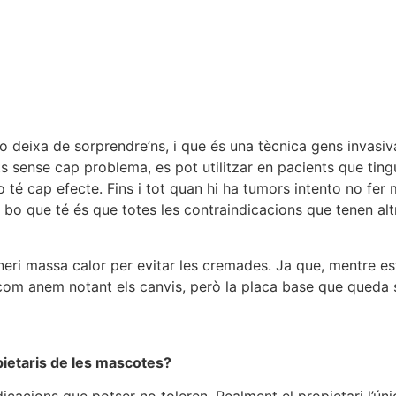
no deixa de sorprendre’ns, i que és una tècnica gens invasiv
s sense cap problema, es pot utilitzar en pacients que ting
 té cap efecte. Fins i tot quan hi ha tumors intento no fer
el bo que té és que totes les contraindicacions que tenen al
eneri massa calor per evitar les cremades. Ja que, mentre e
com anem notant els canvis, però la placa base que queda s
pietaris de les mascotes?