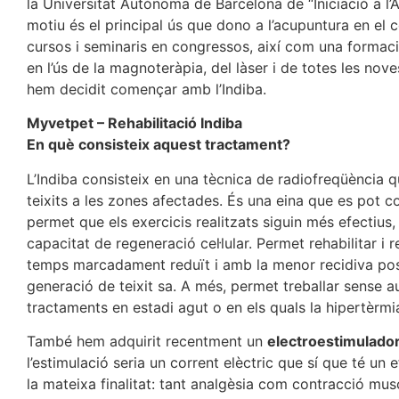
la Universitat Autònoma de Barcelona de “Iniciació a l’Ac
motiu és el principal ús que dono a l’acupuntura en el c
cursos i seminaris en congressos, així com una formació
en l’ús de la magnoteràpia, del làser i de totes les nov
hem decidit començar amb l’Indiba.
Myvetpet – Rehabilitació Indiba
En què consisteix aquest tractament?
L’Indiba consisteix en una tècnica de radiofreqüència 
teixits a les zones afectades. És una eina que es pot 
permet que els exercicis realitzats siguin més efectius, ja 
capacitat de regeneració cel·lular. Permet rehabilitar 
temps marcadament reduït i amb la menor recidiva possi
generació de teixit sa. A més, permet treballar sense a
tractaments en estadi agut o en els quals la hipertèrm
També hem adquirit recentment un
electroestimulado
l’estimulació seria un corrent elèctric que sí que té u
la mateixa finalitat: tant analgèsia com contracció mu