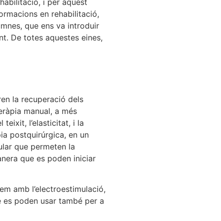
habilitació, i per aquest
ormacions en rehabilitació,
umnes, que ens va introduir
nt. De totes aquestes eines,
ren la recuperació dels
teràpia manual, a més
ixit, l’elasticitat, i la
ia postquirúrgica, en un
ular que permeten la
anera que es poden iniciar
arem amb l’electroestimulació,
que es poden usar també per a