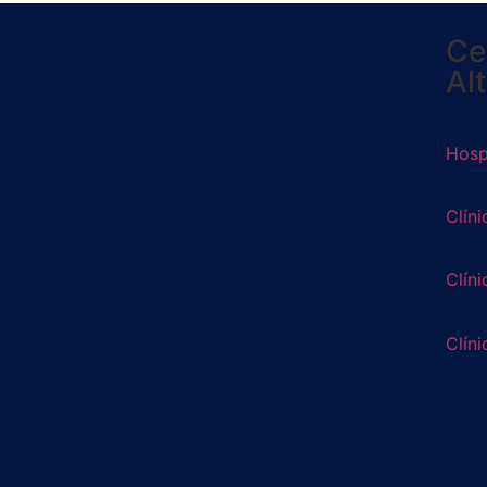
Ce
Al
Hospi
Clíni
Clíni
Clíni