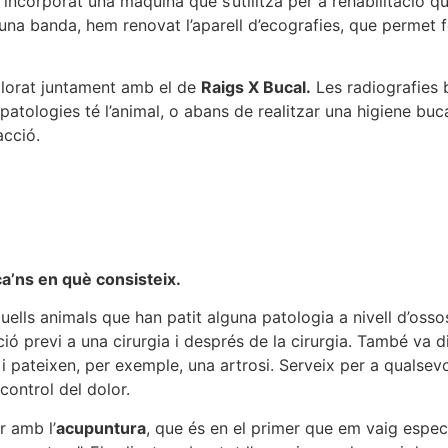
ncorporat una màquina que s’utilitza per a rehabilitació qu
na banda, hem renovat l’aparell d’ecografies, que permet f
lorat juntament amb el de
Raigs X Bucal.
Les radiografies b
s patologies té l’animal, o abans de realitzar una higiene b
acció.
ca’ns en què consisteix.
uells animals que han patit alguna patologia a nivell d’ossos
ació previ a una cirurgia i després de la cirurgia. També va d
i pateixen, per exemple, una artrosi. Serveix per a qualsev
control del dolor.
r amb l’
acupuntura
, que és en el primer que em vaig espec