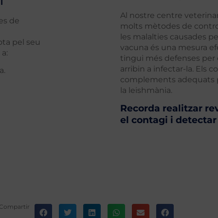
i
Al nostre centre veteri
es de
molts mètodes de control 
les malalties causades pe
ota pel seu
vacuna és una mesura ef
 a:
tingui més defenses per 
arribin a infectar-la. Els c
a.
complements adequats p
la leishmània.
Recorda realitzar re
el contagi i detectar
Compartir