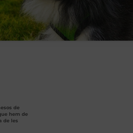
mesos de
 que hem de
a de les