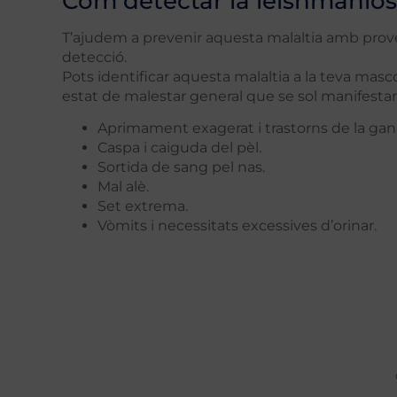
Com detectar la leishmanios
T’ajudem a prevenir aquesta malaltia amb prov
detecció.
Pots identificar aquesta malaltia a la teva masc
estat de malestar general que se sol manifestar
Aprimament exagerat i trastorns de la gan
Caspa i caiguda del pèl.
Sortida de sang pel nas.
Mal alè.
Set extrema.
Vòmits i necessitats excessives d’orinar.