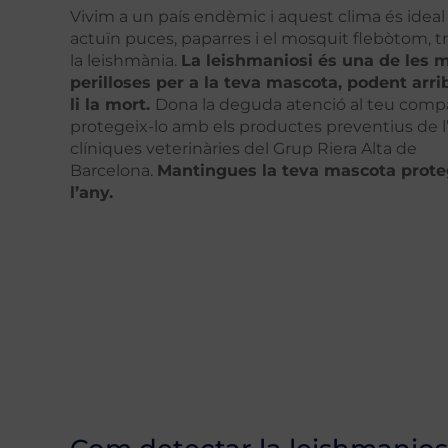
Vivim a un país endèmic i aquest clima és idea
actuïn puces, paparres i el mosquit flebòtom, 
la leishmània.
La leishmaniosi és una de les 
perilloses per a la teva mascota, podent arri
li la mort.
Dona la deguda atenció al teu comp
protegeix-lo amb els productes preventius de l’h
clíniques veterinàries del Grup Riera Alta de
Barcelona.
Mantingues la teva mascota prote
l’any.