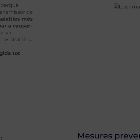
l perquè
transmissor de
malalties més
bar a causar-
any i
ospital i les
gida tot
Mesures preve