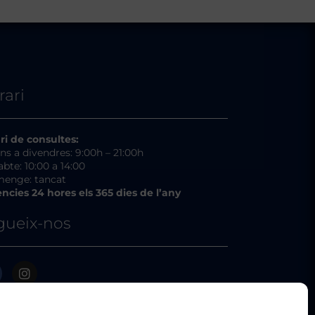
rari
ri de consultes:
uns a divendres: 9:00h – 21:00h
abte: 10:00 a 14:00
enge: tancat
ncies 24 hores els 365 dies de l’any
gueix-nos