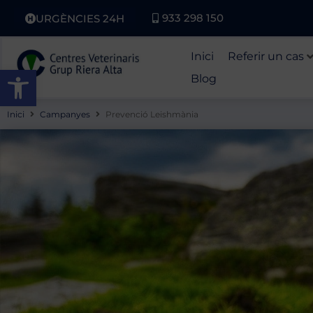
933 298 150
URGÈNCIES 24H
Inici
Referir un cas
Obre la barra d'eines
Blog
Inici
Campanyes
Prevenció Leishmània