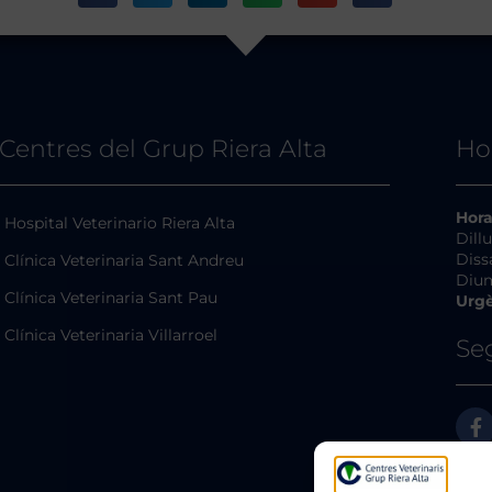
Centres del Grup Riera Alta
Ho
Hora
Hospital Veterinario Riera Alta
Dill
Diss
Clínica Veterinaria Sant Andreu
Dium
Clínica Veterinaria Sant Pau
Urgè
Clínica Veterinaria Villarroel
Se