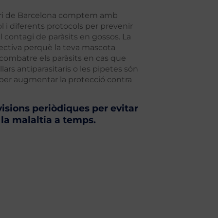
nari de Barcelona comptem amb
i diferents protocols per prevenir
l contagi de paràsits en gossos. La
ectiva perquè la teva mascota
combatre els paràsits en cas que
ollars antiparasitaris o les pipetes són
er augmentar la protecció contra
visions periòdiques per evitar
 la malaltia a temps.