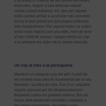
s’acumula a l’interior de les orelles de moltes
mascotes, respon a una defensa natural
contra cossos estranys, tot i que per aquest
motiu poden arribar a acumular més cerumen
(cera) el que provocarà que puguin embrutar
més freqüentment. Per aquest motiu i si volem
evitar mals majors com una otitis, hem de tenir
el bon hàbit de revisar i netejar mínim un cop
a la setmana les oïdes de la nostra mascota.
Un cop al mes a la perruqueria
Mantenir un adequat cura del pèl i la pell de
les nostres mascotes és fonamental per al seu
benestar i qualitat de vida. Des d’un raspallat
regular, passant per les desparasitacions
freqüents contra els paràsits externs, fins als
banys amb productes cosmètics adaptats a
les seves necessitats. Aquestes cures