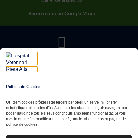
Veure mapa en Google Maps
Vols demanar cita?
Trucan's al 933 298 150
Política de Galetes
Utilitzem cookies pròpies i de tercers per oferir un servei millor i fer
estadístiques de dades d'ús. Accepteu-les abans de seguir navegant per
poder gaudir de tots els seus continguts amb plena funcionalitat. Si vols
més informació o modificar-ne la configuració, visita la nostra pàgina de
Si té alguna pregunta....
política de cookies
rieraalta@gruprieraalta.com