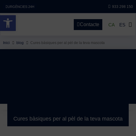
933 298 150
URGÈNCIES 24H
Obre la barra d'eines
Contacte
CA
ES
Inici
blog
Cures bàsiques per al pèl de la teva mascota
Cures bàsiques per al pèl de la teva mascota